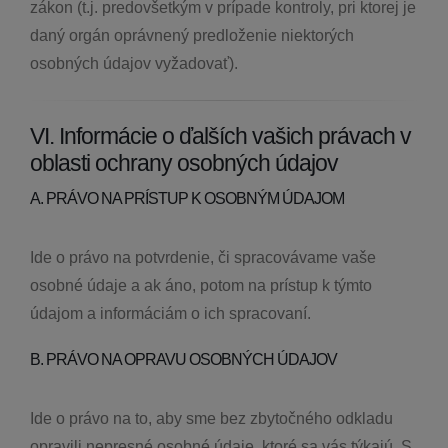
zákon (t.j. predovšetkým v prípade kontroly, pri ktorej je
daný orgán oprávnený predloženie niektorých
osobných údajov vyžadovať).
VI. Informácie o ďalších vašich právach v
oblasti ochrany osobných údajov
A. PRÁVO NA PRÍSTUP K OSOBNÝM ÚDAJOM
Ide o právo na potvrdenie, či spracovávame vaše
osobné údaje a ak áno, potom na prístup k týmto
údajom a informáciám o ich spracovaní.
B. PRÁVO NA OPRAVU OSOBNÝCH ÚDAJOV
Ide o právo na to, aby sme bez zbytočného odkladu
opravili nepresné osobné údaje, ktoré sa vás týkajú. S