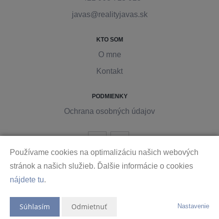
javas@realityjavas.sk
KTO SOM
O mne
Kontakt
PODMIENKY
Ochrana osobných údajov
Používame cookies na optimalizáciu našich webových
stránok a našich služieb. Ďalšie informácie o cookies
nájdete tu
.
Vytvorené v systému
CHYTRÝ WEB MAKLÉRA
2026 © Tomawell s.r.o.
Súhlasím
Odmietnuť
Nastavenie