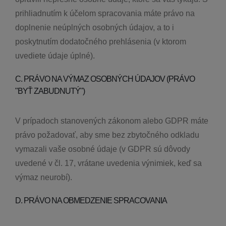
prihliadnutím k účelom spracovania máte právo na
doplnenie neúplných osobných údajov, a to i
poskytnutím dodatočného prehlásenia (v ktorom
uvediete údaje úplné).
C. PRÁVO NA VÝMAZ OSOBNÝCH ÚDAJOV (PRÁVO
"BYŤ ZABUDNUTÝ")
V prípadoch stanovených zákonom alebo GDPR máte
právo požadovať, aby sme bez zbytočného odkladu
vymazali vaše osobné údaje (v GDPR sú dôvody
uvedené v čl. 17, vrátane uvedenia výnimiek, keď sa
výmaz neurobí).
D. PRÁVO NA OBMEDZENIE SPRACOVANIA