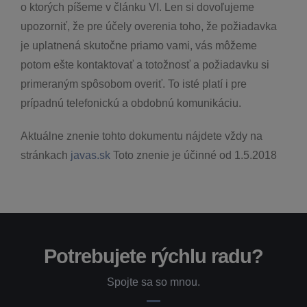
o ktorých píšeme v článku VI. Len si dovoľujeme
upozorniť, že pre účely overenia toho, že požiadavka
je uplatnená skutočne priamo vami, vás môžeme
potom ešte kontaktovať a totožnosť a požiadavku si
primeraným spôsobom overiť. To isté platí i pre
prípadnú telefonickú a obdobnú komunikáciu.
Aktuálne znenie tohto dokumentu nájdete vždy na
stránkach
javas.sk
Toto znenie je účinné od 1.5.2018
Potrebujete rýchlu radu?
Spojte sa so mnou.