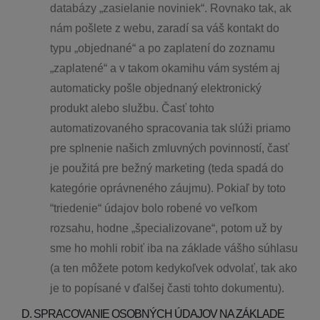
databázy „zasielanie noviniek“. Rovnako tak, ak
nám pošlete z webu, zaradí sa váš kontakt do
typu „objednané“ a po zaplatení do zoznamu
„zaplatené“ a v takom okamihu vám systém aj
automaticky pošle objednaný elektronický
produkt alebo službu. Časť tohto
automatizovaného spracovania tak slúži priamo
pre splnenie našich zmluvných povinností, časť
je použitá pre bežný marketing (teda spadá do
kategórie oprávneného záujmu). Pokiaľ by toto
“triedenie“ údajov bolo robené vo veľkom
rozsahu, hodne „špecializovane“, potom už by
sme ho mohli robiť iba na základe vášho súhlasu
(a ten môžete potom kedykoľvek odvolať, tak ako
je to popísané v ďalšej časti tohto dokumentu).
D. SPRACOVANIE OSOBNÝCH ÚDAJOV NA ZÁKLADE